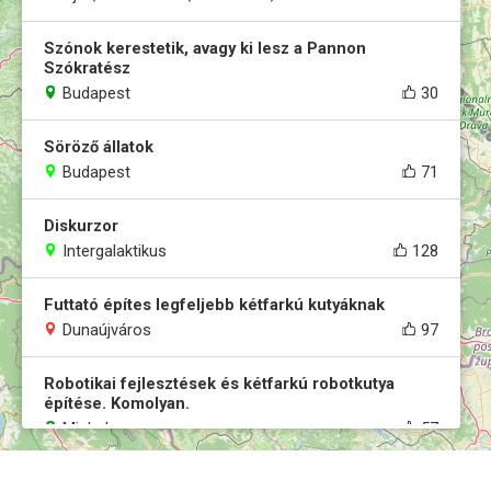
Szónok kerestetik, avagy ki lesz a Pannon
Szókratész
Budapest
30
Söröző állatok
Budapest
71
Diskurzor
Intergalaktikus
128
Futtató építes legfeljebb kétfarkú kutyáknak
Dunaújváros
97
Robotikai fejlesztések és kétfarkú robotkutya
építése. Komolyan.
Miskolc
57
Önkéntes voltam a Nyugatiban-saját könyvem