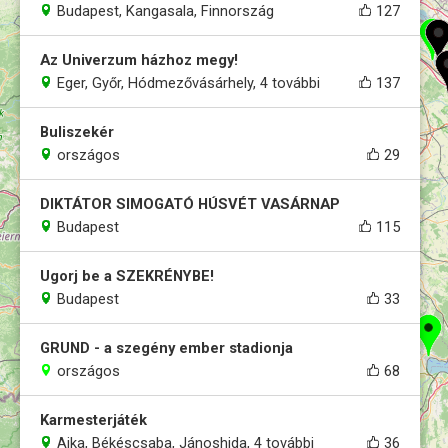
Budapest, Kangasala, Finnország
127
Az Univerzum házhoz megy!
Eger, Győr, Hódmezővásárhely, 4 további
137
Buliszekér
országos
29
DIKTÁTOR SIMOGATÓ HÚSVÉT VASÁRNAP
Budapest
115
Ugorj be a SZEKRÉNYBE!
Budapest
33
GRUND - a szegény ember stadionja
országos
68
Karmesterjáték
Ajka, Békéscsaba, Jánoshida, 4 további
36