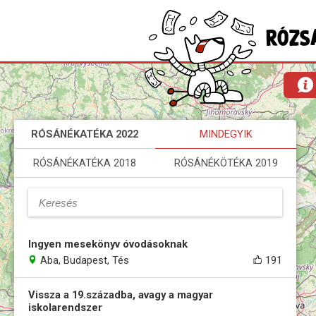
RÓSÁNÉKATÉKA 2022
MINDEGYIK
RÓSÁNÉKATÉKA 2018
RÓSÁNÉKÖTÉKA 2019
Ingyen mesekönyv óvodásoknak
Aba, Budapest, Tés
191
Vissza a 19.századba, avagy a magyar
iskolarendszer