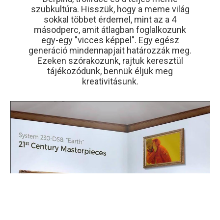
szubkultúra. Hisszük, hogy a meme világ
sokkal többet érdemel, mint az a 4
másodperc, amit átlagban foglalkozunk
egy-egy "vicces képpel". Egy egész
generáció mindennapjait határozzák meg.
Ezeken szórakozunk, rajtuk keresztül
tájékozódunk, bennük éljük meg
kreativitásunk.
Leaflet
| ©
OpenStreetMap
contributors