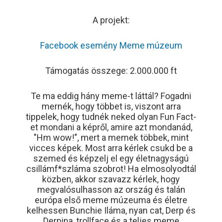
A projekt:
Facebook esemény
Meme múzeum
Támogatás összege: 2.000.000 ft
Te ma eddig hány meme-t láttál? Fogadni
mernék, hogy többet is, viszont arra
tippelek, hogy tudnék neked olyan Fun Fact-
et mondani a képről, amire azt mondanád,
"Hm wow!", mert a memek többek, mint
vicces képek. Most arra kérlek csukd be a
szemed és képzelj el egy életnagyságú
csillámf*szláma szobrot! Ha elmosolyodtál
közben, akkor szavazz kérlek, hogy
megvalósulhasson az ország és talán
európa első meme múzeuma és életre
kelhessen Bunchie Iláma, nyan cat, Derp és
Derpina, trollface és a teljes meme