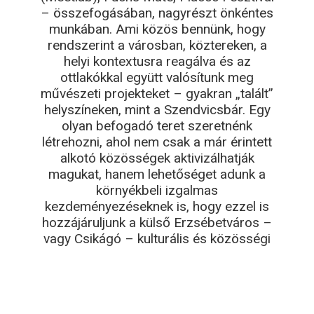
– összefogásában, nagyrészt önkéntes
munkában. Ami közös bennünk, hogy
rendszerint a városban, köztereken, a
helyi kontextusra reagálva és az
ottlakókkal együtt valósítunk meg
művészeti projekteket – gyakran „talált”
helyszíneken, mint a Szendvicsbár. Egy
olyan befogadó teret szeretnénk
létrehozni, ahol nem csak a már érintett
alkotó közösségek aktivizálhatják
magukat, hanem lehetőséget adunk a
környékbeli izgalmas
kezdeményezéseknek is, hogy ezzel is
hozzájáruljunk a külső Erzsébetváros –
vagy Csikágó – kulturális és közösségi
életének erősítése. Hosszútávú terveink
megvalósításának első lépéseként
folyamatos jelenlétünkkel és
programokkal „lakjuk be” az üresen álló
Leaflet
| ©
OpenStreetMap
contributors