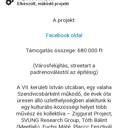
Elkészült, működő projekt
A projekt:
Facebook oldal
Támogatás összege: 680.000 ft
(Városfelújítás, streetart a
padrenoválástól az építésig)
A VII. kerületi István utcában, egy valaha
Szendvicsbárként működő, de évek óta
üresen álló üzlethelyiségben alakítunk ki
egy kulturális-közösségi helyet több
művész és kollektíva – Ziggurat Project,
SVUNG Research Group, Tóth Bálint
(Meetlab), Fuchs Máté, Placcc Fesztivál